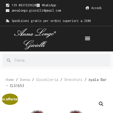
+39 0831529620
WhatsApp
Accedi
annalongo.gioielli@gmail.com
Spedizioni gratis per ordini superiori a 250€
Home
/
Donna
/
Gioielleria
/
Orecchini
/ Ayala Bar
– CLS1653
In offerta!