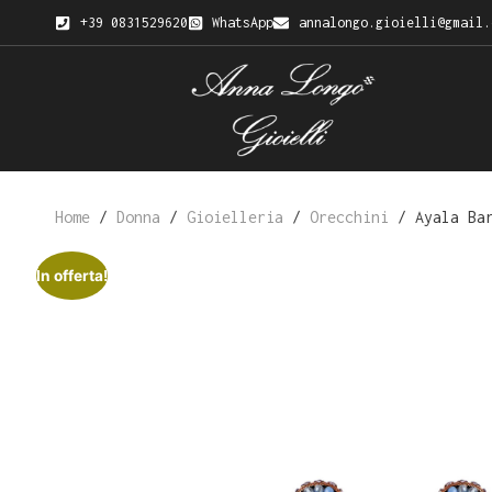
+39 0831529620
WhatsApp
annalongo.gioielli@gmail.
Home
/
Donna
/
Gioielleria
/
Orecchini
/ Ayala Bar
In offerta!