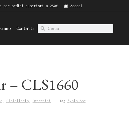
s per ordini superiori a 250€
Accedi
siamo
Contatti
ar – CLS1660
na
,
Gioielleria
,
Orecchini
Tag
Ayala Bar