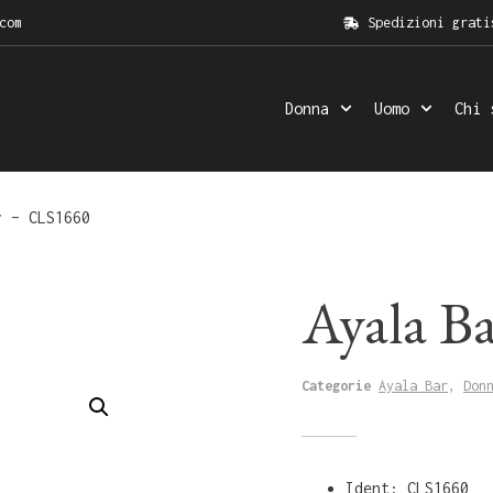
com
Spedizioni grati
Donna
Uomo
Chi 
 – CLS1660
Ayala B
Categorie
Ayala Bar
,
Don
Ident: CLS1660