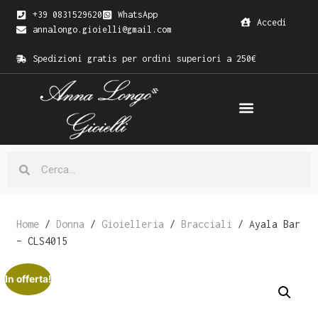
+39 0831529620
WhatsApp
Accedi
annalongo.gioielli@gmail.com
Spedizioni gratis per ordini superiori a 250€
Home
/
Donna
/
Gioielleria
/
Bracciali
/ Ayala Bar
– CLS4015
In offerta!