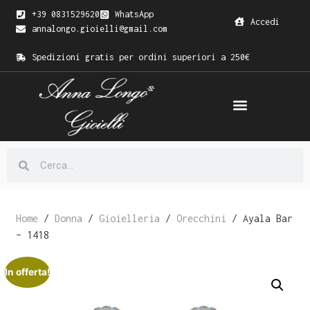
+39 0831529620
WhatsApp
Accedi
annalongo.gioielli@gmail.com
Spedizioni gratis per ordini superiori a 250€
Home
/
Donna
/
Gioielleria
/
Orecchini
/ Ayala Bar
– 1418
In offerta!