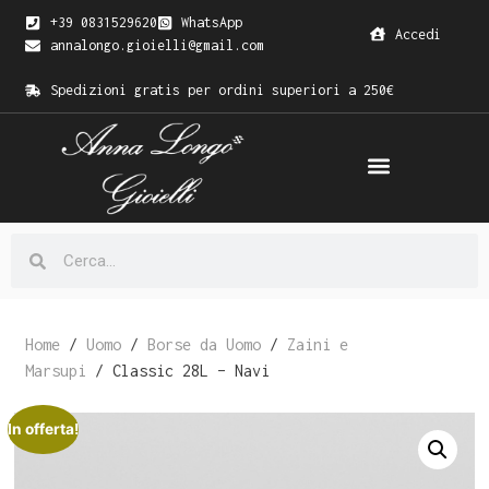
+39 0831529620
WhatsApp
Accedi
annalongo.gioielli@gmail.com
Spedizioni gratis per ordini superiori a 250€
Home
/
Uomo
/
Borse da Uomo
/
Zaini e
Marsupi
/ Classic 28L – Navi
In offerta!