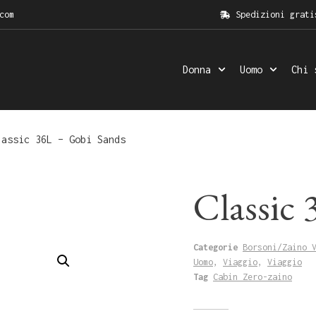
com
Spedizioni grati
Donna
Uomo
Chi 
assic 36L – Gobi Sands
Classic
Categorie
Borsoni/Zaino 
Uomo
,
Viaggio
,
Viaggio
Tag
Cabin Zero-zaino