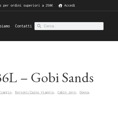
s per ordini superiori a 250€
Accedi
siamo
Contatti
 36L – Gobi Sands
Viaggio
,
Borsoni/Zaino Viaggio
,
Cabin zero
,
Donna
,