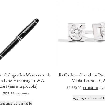
c Stilografica Meisterstück
ReCarlo – Orecchini Pu
um Line Hommage à W.A.
Maria Teresa – 0,
art (misura piccola)
€
1.220,00
€
1.098,00
iva 
€
575,00
iva inclusa
Aggiungi al carrell
Aggiungi al carrello