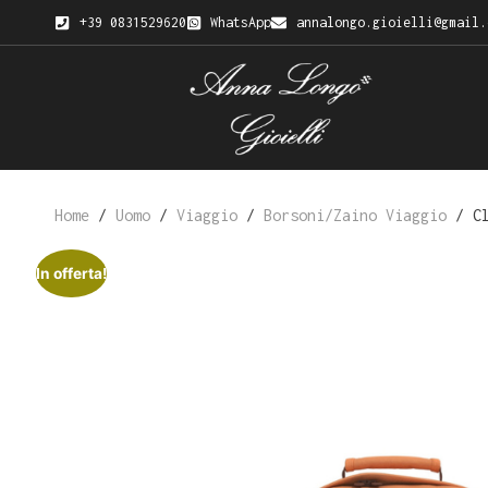
+39 0831529620
WhatsApp
annalongo.gioielli@gmail.
Home
/
Uomo
/
Viaggio
/
Borsoni/Zaino Viaggio
/ Cl
In offerta!