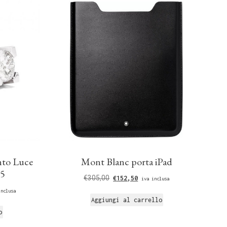
nto Luce
Mont Blanc porta iPad
25
€
305,00
€
152,50
iva inclusa
inclusa
Aggiungi al carrello
o