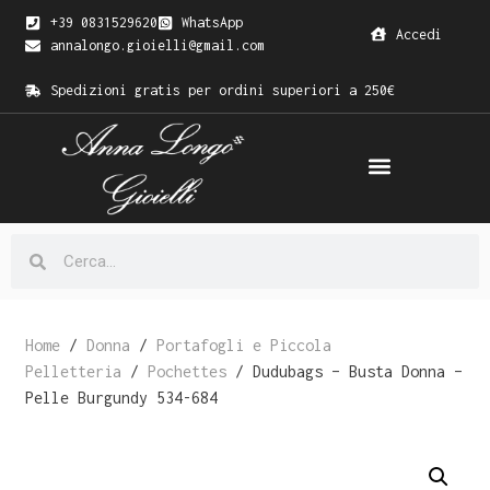
+39 0831529620
WhatsApp
Accedi
annalongo.gioielli@gmail.com
Spedizioni gratis per ordini superiori a 250€
Home
/
Donna
/
Portafogli e Piccola
Pelletteria
/
Pochettes
/ Dudubags – Busta Donna –
Pelle Burgundy 534-684