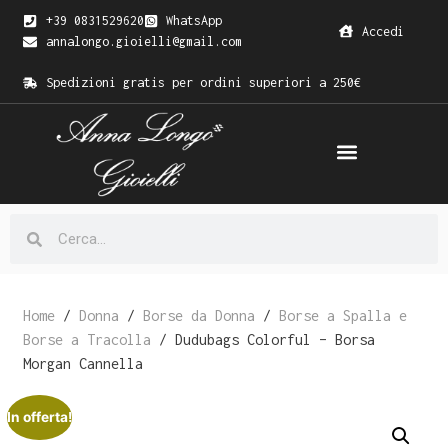
+39 0831529620
WhatsApp
Accedi
annalongo.gioielli@gmail.com
Spedizioni gratis per ordini superiori a 250€
Home
/
Donna
/
Borse da Donna
/
Borse a Spalla e
Borse a Tracolla
/ Dudubags Colorful – Borsa
Morgan Cannella
In offerta!