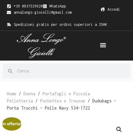
+39 0831529620
WhatsApp
Accedi
annalongo.gioielli@gmail.com
Spedizioni gratis per ordini superiori a 250€
Home
/
Donna
/
Portafogli e Piccola
Pelletteria
/
Pochettes e Trousse
/ Dudubags –
Porta Trucchi – Pelle Navy 534-1722
In offerta!