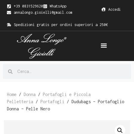
+39 0831529620
WhatsApp
Accedi
annalongo.gioielli@gmail.com
Spedizioni gratis per ordini superiori a 250€
Home
/
Donna
/
Portafogli e Piccola
Pelletteria
/
Portafogli
/ Dudubags – Portafoglio
Donna – Pelle Nero