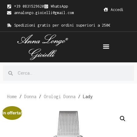
+39 0831529620
WhatsApp
Accedi
annalongo.gioielli@gmail.com
Spedizioni gratis per ordini superiori a 250€
Home
/
Donna
/
Orologi Donna
/ Lady
In offerta!