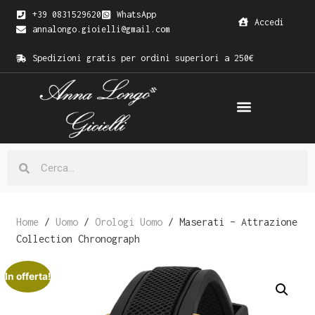
+39 0831529620
WhatsApp
Accedi
annalongo.gioielli@gmail.com
Spedizioni gratis per ordini superiori a 250€
Home
/
Uomo
/
Orologi Uomo
/ Maserati – Attrazione
Collection Chronograph
In offerta!