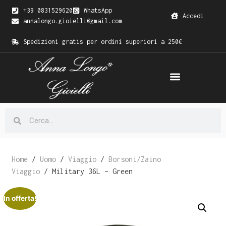
+39 0831529620
WhatsApp
Accedi
annalongo.gioielli@gmail.com
Spedizioni gratis per ordini superiori a 250€
Home
/
Uomo
/
Viaggio
/
Borsoni/Zaino
Viaggio
/ Military 36L – Green
In offerta!