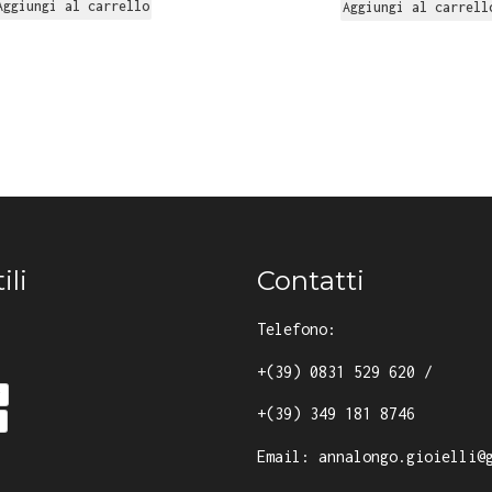
Aggiungi al carrello
Aggiungi al carrell
ili
Contatti
Telefono:
+(39) 0831 529 620
/
y
+(39) 349 181 8746
Email:
annalongo.gioielli@