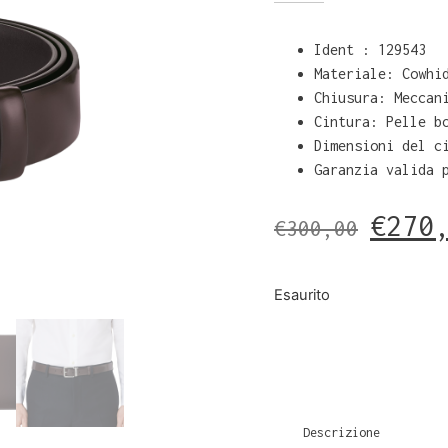
Ident : 129543
Materiale: Cowhi
Chiusura: Meccan
Cintura:
Pelle b
Dimensioni del c
Garanzia valida 
€
270
€
300,00
Esaurito
Descrizione