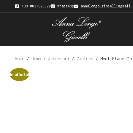
+39 0831529620
WhatsApp
annalongo.gioielli@gmail.
Home
/
Uomo
/
Accessori
/
Cinture
/ Mont Blanc Cin
In offerta!