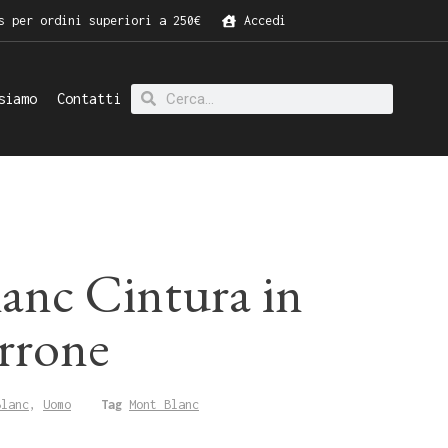
s per ordini superiori a 250€
Accedi
siamo
Contatti
anc Cintura in
arrone
Blanc
,
Uomo
Tag
Mont Blanc