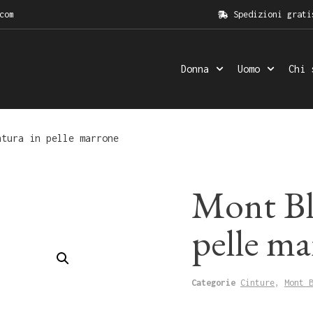
com
Spedizioni grati
Donna
Uomo
Chi 
tura in pelle marrone
Mont Bl
pelle m
Categorie
Cinture
,
Mont 