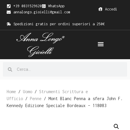
+39 0831529620
WhatsApp
Accedi
annalongo.gioielli@gmail.com
Spedizioni gratis per ordini superiori a 250€
Home
/
Uomo
/
Strumenti Scrittura e
Ufficio
/
Penne
/ Mont Blanc Penna a sfera John F.
Kennedy Edizione Speciale Bordeaux – 118083