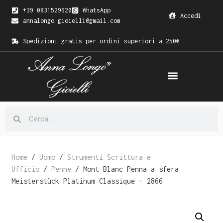
+39 0831529620
WhatsApp
Accedi
annalongo.gioielli@gmail.com
Spedizioni gratis per ordini superiori a 250€
Home
/
Uomo
/
Strumenti Scrittura e
Ufficio
/
Penne
/ Mont Blanc Penna a sfera
Meisterstück Platinum Classique – 2866