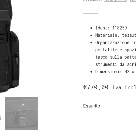
Ident: 118259
Materiale: tessu
Organizzazione i
portatile e spaz
tasca sulla patt
strumenti da scr
Dimensioni: 42 x
€
770,00
iva inc
Esaurito