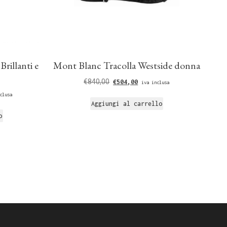
rillanti e
Mont Blanc Tracolla Westside donna
€
840,00
€
504,00
iva inclusa
clusa
Aggiungi al carrello
o