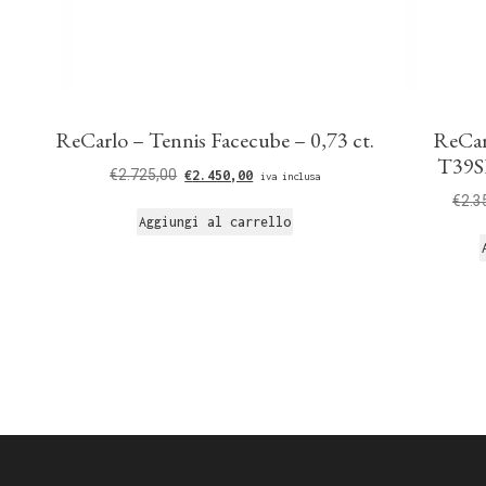
ReCarlo – Tennis Facecube – 0,73 ct.
ReCar
T39SE
€
2.725,00
€
2.450,00
iva inclusa
€
2.3
Aggiungi al carrello