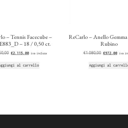
lo – Tennis Facecube –
ReCarlo – Anello Gemma B
883_D – 18 / 0,50 ct.
Rubino
50,00
€
1.080,00
€
2.115,00
€
972,00
iva inclusa
iva in
Aggiungi al carrello
Aggiungi al carrell