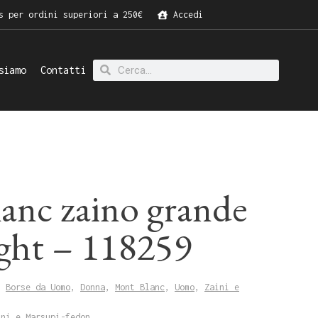
s per ordini superiori a 250€
Accedi
siamo
Contatti
anc zaino grande
ight – 118259
,
Borse da Uomo
,
Donna
,
Mont Blanc
,
Uomo
,
Zaini e
ini e Marsupi-fedon