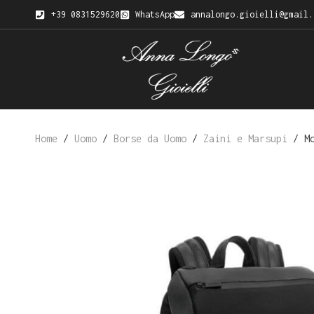
+39 0831529620
WhatsApp
annalongo.gioielli@gmail.
Home
/
Uomo
/
Borse da Uomo
/
Zaini e Marsupi
/ Mo