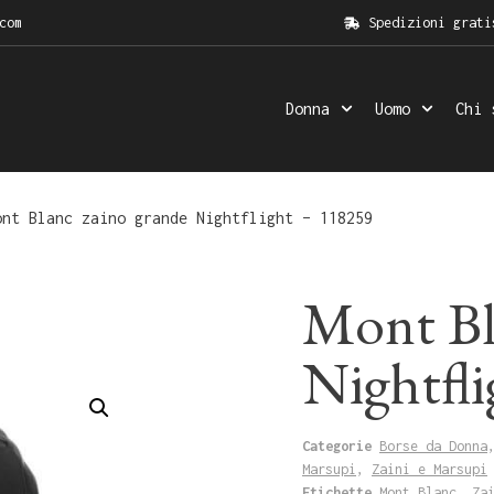
com
Spedizioni grati
Donna
Uomo
Chi 
nt Blanc zaino grande Nightflight – 118259
Mont Bl
Nightfl
Categorie
Borse da Donna
Marsupi
,
Zaini e Marsupi
Etichette
Mont Blanc
,
Za