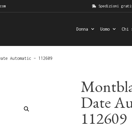
com
Spedizioni grati
Donna
Uomo
Chi 
ate Automatic – 112609
Montbla
Date Au
112609