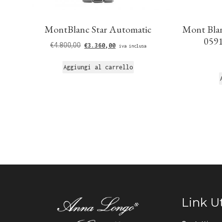
MontBlanc Star Automatic
Mont Blan
0591
€
4.800,00
€
3.360,00
iva inclusa
Aggiungi al carrello
Link Ut