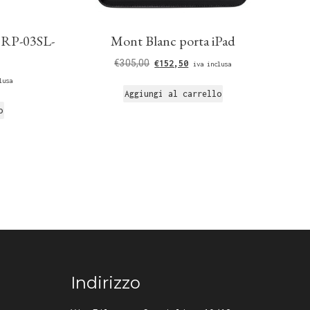
1RP-03SL-
Mont Blanc porta iPad
€
305,00
€
152,50
iva inclusa
lusa
Aggiungi al carrello
o
Indirizzo