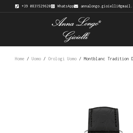
+39 0831529620
WhatsApp
annalongo.gioielli@gmail.
Home
/
Uomo
/
Orologi Uomo
/ Montblanc Tradition D