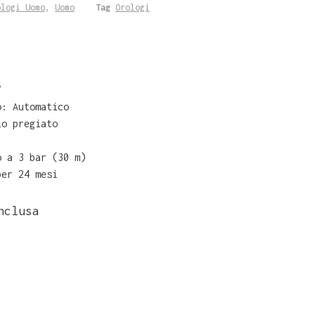
ologi Uomo
,
Uomo
Tag
Orologi
7
o: Automatico
io pregiato
o a 3 bar (30 m)
per 24 mesi
nclusa