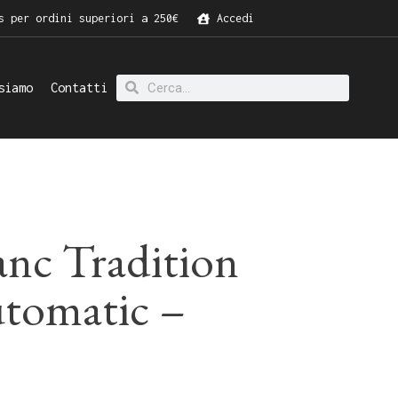
s per ordini superiori a 250€
Accedi
siamo
Contatti
nc Tradition
tomatic –