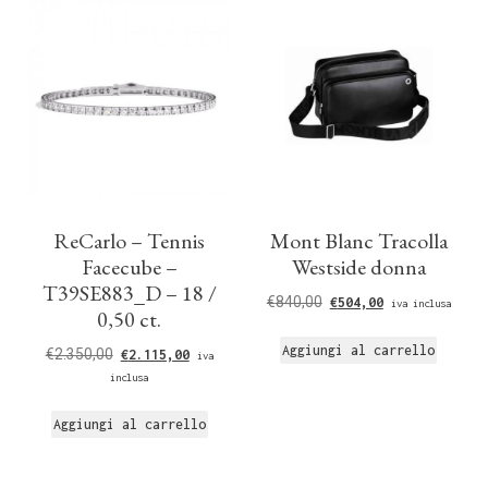
ReCarlo – Tennis
Mont Blanc Tracolla
Facecube –
Westside donna
T39SE883_D – 18 /
€
840,00
€
504,00
iva inclusa
0,50 ct.
Aggiungi al carrello
€
2.350,00
€
2.115,00
iva
inclusa
Aggiungi al carrello