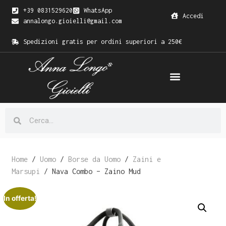
+39 0831529620
WhatsApp
Accedi
annalongo.gioielli@gmail.com
Spedizioni gratis per ordini superiori a 250€
Home
/
Uomo
/
Borse da Uomo
/
Zaini e
Marsupi
/ Nava Combo – Zaino Mud
In offerta!