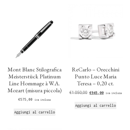
Mont Blanc Stilografica
ReCarlo – Orecchini
Meisterstück Platinum
Punto Luce Maria
Line Hommage à W.A.
Teresa – 0,20 ct.
Mozart (misura piccola)
€
1.050,00
€
945,00
iva inclusa
€
575,00
iva inclusa
Aggiungi al carrello
Aggiungi al carrello