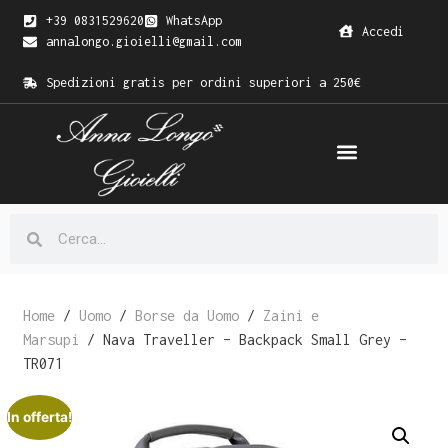
+39 0831529620
WhatsApp
Accedi
annalongo.gioielli@gmail.com
Spedizioni gratis per ordini superiori a 250€
Home
/
Uomo
/
Borse da Uomo
/
Zaini e
Marsupi
/ Nava Traveller – Backpack Small Grey –
TR071
In offerta!