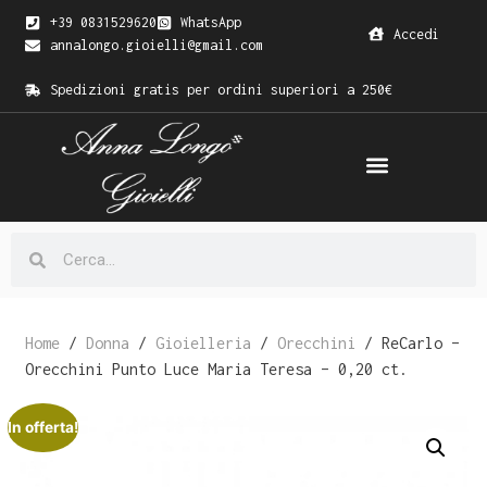
+39 0831529620
WhatsApp
Accedi
annalongo.gioielli@gmail.com
Spedizioni gratis per ordini superiori a 250€
Home
/
Donna
/
Gioielleria
/
Orecchini
/ ReCarlo –
Orecchini Punto Luce Maria Teresa – 0,20 ct.
In offerta!