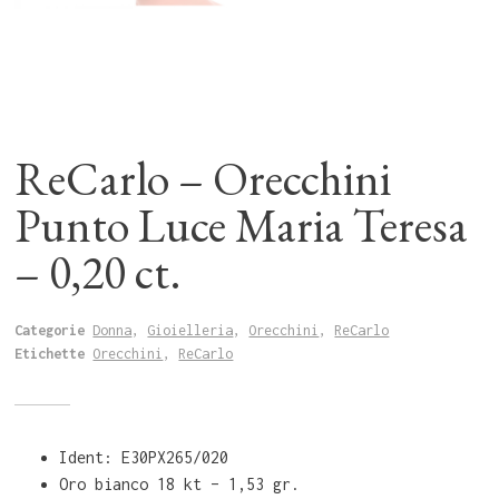
ReCarlo – Orecchini
Punto Luce Maria Teresa
– 0,20 ct.
Categorie
Donna
,
Gioielleria
,
Orecchini
,
ReCarlo
Etichette
Orecchini
,
ReCarlo
Ident: E30PX265/020
Oro bianco 18 kt – 1,53 gr.