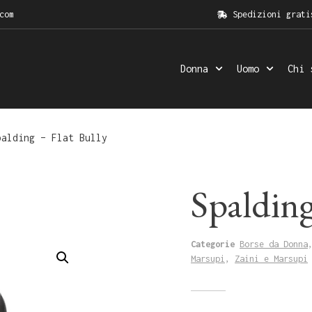
com
Spedizioni grati
Donna
Uomo
Chi 
alding – Flat Bully
Spalding
Categorie
Borse da Donna
Marsupi
,
Zaini e Marsupi