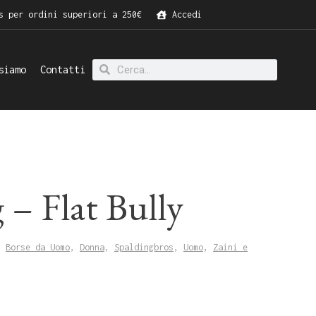
s per ordini superiori a 250€
Accedi
siamo
Contatti
 – Flat Bully
,
Borse da Uomo
,
Donna
,
Spaldingbros
,
Uomo
,
Zaini e