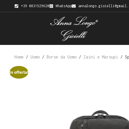
+39 0831529620
WhatsApp
annalongo.gioielli@gmail.
Home
/
Uomo
/
Borse da Uomo
/
Zaini e Marsupi
/ Sp
In offerta!