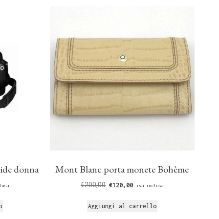
side donna
Mont Blanc porta monete Bohème
€
200,00
€
120,00
lusa
iva inclusa
o
Aggiungi al carrello