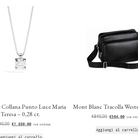
 Collana Punto Luce Maria
Mont Blanc Tracolla West
Teresa – 0,28 ct.
€
840,00
€
504,00
iva inc
90,00
€
1.880,00
iva inclusa
Aggiungi al carrell
Aggiungi al carrello