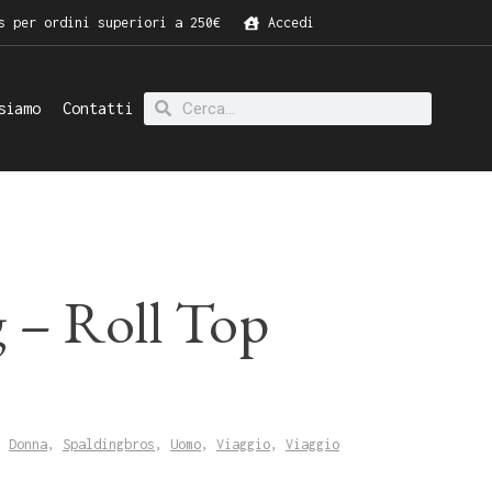
s per ordini superiori a 250€
Accedi
siamo
Contatti
g – Roll Top
,
Donna
,
Spaldingbros
,
Uomo
,
Viaggio
,
Viaggio