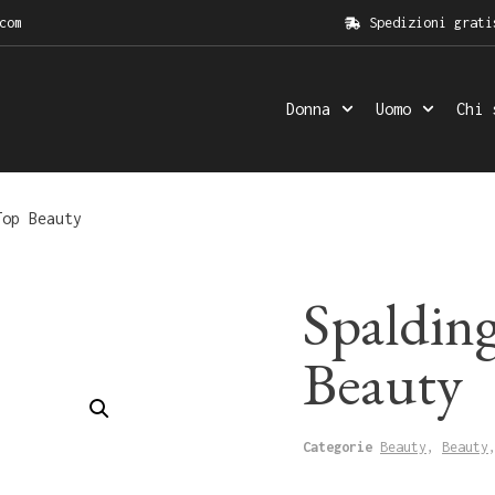
com
Spedizioni grati
Donna
Uomo
Chi 
op Beauty
Spaldin
Beauty
Categorie
Beauty
,
Beauty