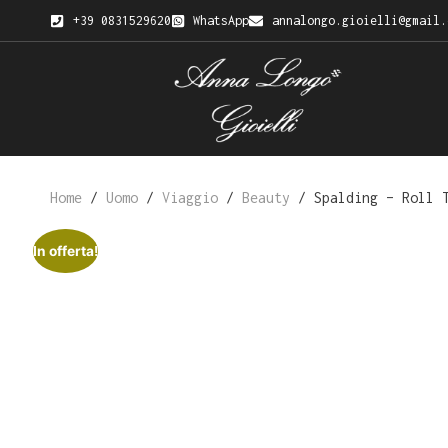
+39 0831529620
WhatsApp
annalongo.gioielli@gmail.
Home
/
Uomo
/
Viaggio
/
Beauty
/ Spalding – Roll T
In offerta!