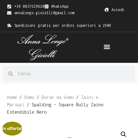
+39 0831529620
WhatsApp
Accedi
annalongo.gioielli@gmail.com
Spedizioni gratis per ordini superiori a 250€
Home
/
Uomo
/
Borse da Uomo
/
Zaini e
Marsupi
/ Spalding – Square Bully Zaino
Estendibile Nero
In offerta!