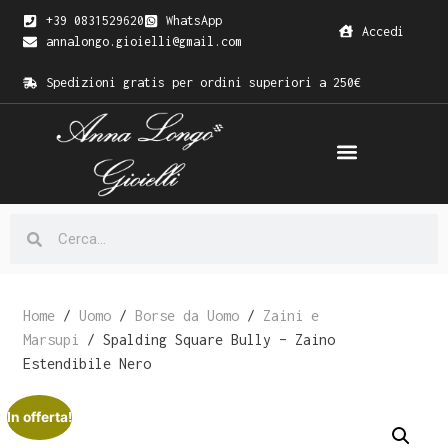
+39 0831529620
WhatsApp
Accedi
annalongo.gioielli@gmail.com
Spedizioni gratis per ordini superiori a 250€
Home
/
Uomo
/
Borse da Uomo
/
Zaini e
Marsupi
/ Spalding Square Bully – Zaino
Estendibile Nero
In offerta!