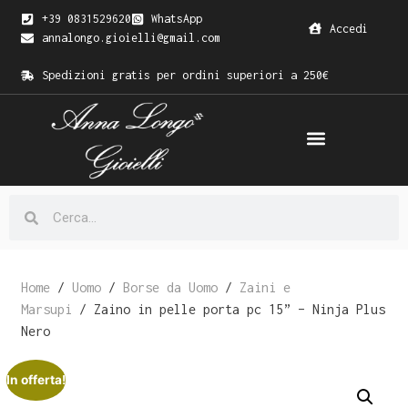
+39 0831529620
WhatsApp
Accedi
annalongo.gioielli@gmail.com
Spedizioni gratis per ordini superiori a 250€
Home
/
Uomo
/
Borse da Uomo
/
Zaini e
Marsupi
/ Zaino in pelle porta pc 15” – Ninja Plus
Nero
In offerta!