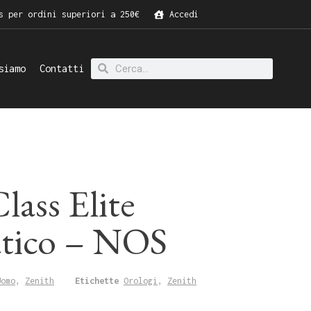
s per ordini superiori a 250€
Accedi
siamo
Contatti
lass Elite
tico – NOS
Uomo
,
Zenith
Etichette
Orologi
,
Zenith