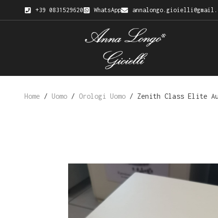
+39 0831529620
WhatsApp
annalongo.gioielli@gmail.
Home
/
Uomo
/
Orologi Uomo
/ Zenith Class Elite Au