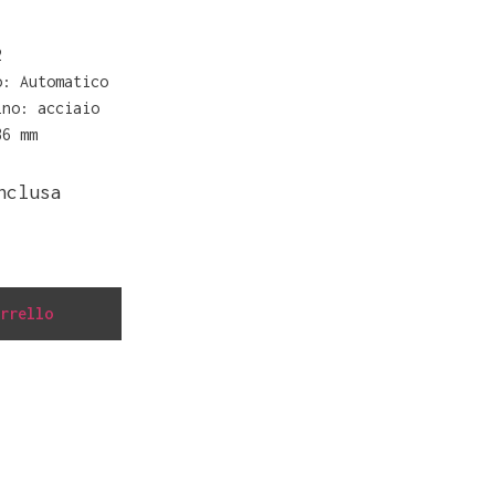
2
o: Automatico
ino: acciaio
36 mm
nclusa
rrello