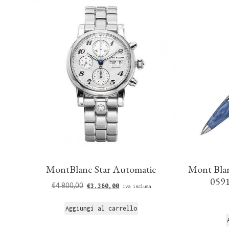
MontBlanc Star Automatic
Mont Blan
0591
€
4.800,00
€
3.360,00
iva inclusa
Aggiungi al carrello