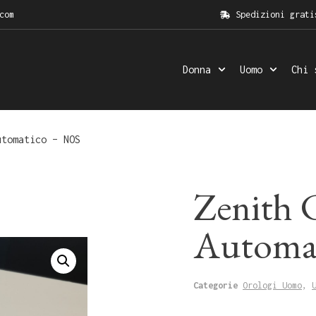
com
Spedizioni grati
Donna
Uomo
Chi 
tomatico – NOS
Zenith C
Automa
Categorie
Orologi Uomo
,