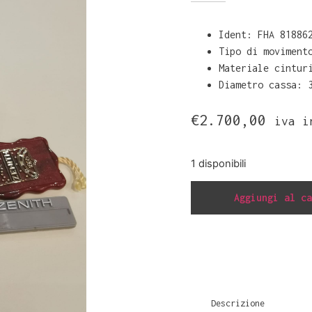
Ident: FHA 81886
Tipo di moviment
Materiale cintur
Diametro cassa: 
€
2.700,00
iva i
1 disponibili
Aggiungi al ca
Descrizione