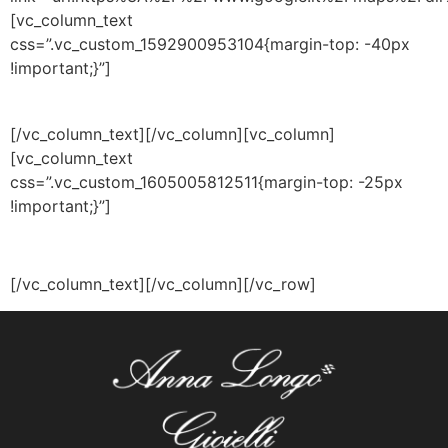
[vc_column_text
css=”.vc_custom_1592900953104{margin-top: -40px
!important;}”]
CI TROVI
[/vc_column_text][/vc_column][vc_column]
[vc_column_text
css=”.vc_custom_1605005812511{margin-top: -25px
!important;}”]
Spedizione gratuita 24/48 ore per tutti gli ordini sopra i 200 euro – Brindisi e Provincia
Spedizione Gratuita
[/vc_column_text][/vc_column][/vc_row]