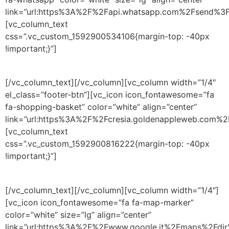
link=”url:https%3A%2F%2Fapi.whatsapp.com%2Fsend%3
[vc_column_text
css=”.vc_custom_1592900534106{margin-top: -40px
!important;}”]
SCRIVICI
[/vc_column_text][/vc_column][vc_column width=”1/4″
el_class=”footer-btn”][vc_icon icon_fontawesome=”fa
fa-shopping-basket” color=”white” align=”center”
link=”url:https%3A%2F%2Fcresia.goldenappleweb.com
[vc_column_text
css=”.vc_custom_1592900816222{margin-top: -40px
!important;}”]
SHOP
[/vc_column_text][/vc_column][vc_column width=”1/4″]
[vc_icon icon_fontawesome=”fa fa-map-marker”
color=”white” size=”lg” align=”center”
link=”url:https%3A%2F%2Fwww.google.it%2Fmaps%2F