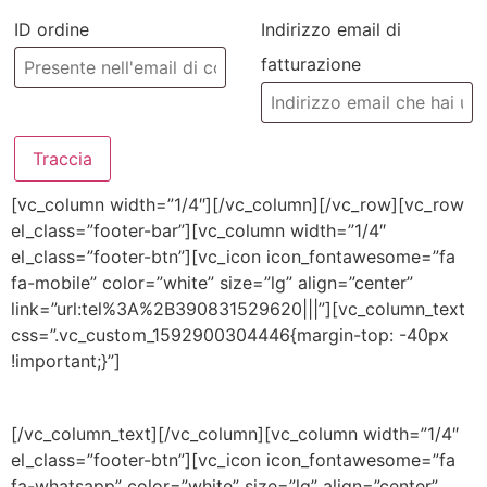
ID ordine
Indirizzo email di
fatturazione
Traccia
[vc_column width=”1/4″][/vc_column][/vc_row][vc_row
el_class=”footer-bar”][vc_column width=”1/4″
el_class=”footer-btn”][vc_icon icon_fontawesome=”fa
fa-mobile” color=”white” size=”lg” align=”center”
link=”url:tel%3A%2B390831529620|||”][vc_column_text
css=”.vc_custom_1592900304446{margin-top: -40px
!important;}”]
CHIAMACI
[/vc_column_text][/vc_column][vc_column width=”1/4″
el_class=”footer-btn”][vc_icon icon_fontawesome=”fa
fa-whatsapp” color=”white” size=”lg” align=”center”