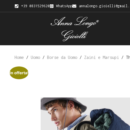
+39 0831529620
WhatsApp
annalongo.gioielli@gmail.
Home
/
Uomo
/
Borse da Uomo
/
Zaini e Marsupi
/ Th
In offerta!