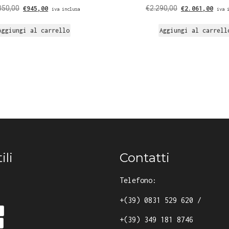
050,00
€
2.290,00
€
945,00
€
2.061,00
iva inclusa
iva 
Aggiungi al carrello
Aggiungi al carrell
ili
Contatti
Telefono:
+(39) 0831 529 620
/
y
+(39) 349 181 8746