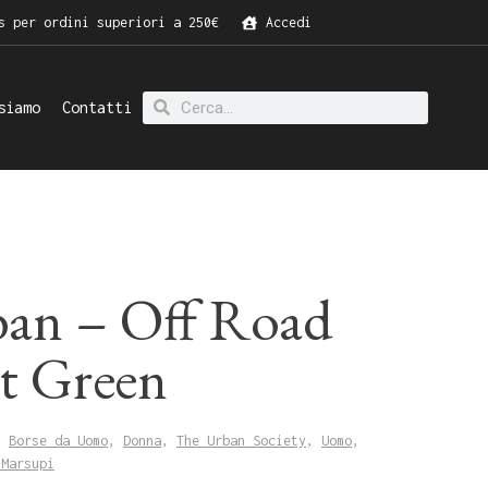
s per ordini superiori a 250€
Accedi
siamo
Contatti
an – Off Road
st Green
,
Borse da Uomo
,
Donna
,
The Urban Society
,
Uomo
,
 Marsupi