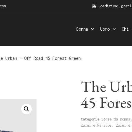
com
Spedizioni grati
Donna
Uomo
Chi 
e Urban – Off Road 45 Forest Green
The Urb
45 Fore
Categorie
Borse da Donna
Zaini e Marsupi
,
Zaini e