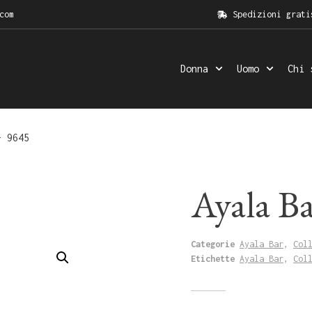
com
Spedizioni grati
Donna
Uomo
Chi 
– 9645
Ayala B
Categorie
Ayala Bar
,
Col
Etichette
Ayala Bar
,
Col