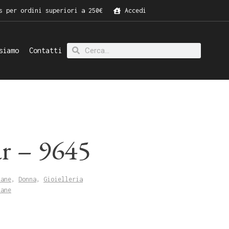
s per ordini superiori a 250€
Accedi
siamo
Contatti
ar – 9645
lane
,
Donna
,
Gioielleria
lane