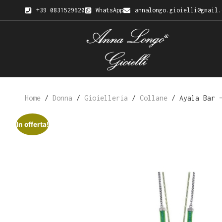
+39 0831529620
WhatsApp
annalongo.gioielli@gmail.
Home
/
Donna
/
Gioielleria
/
Collane
/ Ayala Bar 
In offerta!