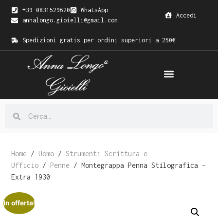
+39 0831529620
WhatsApp
Accedi
annalongo.gioielli@gmail.com
Spedizioni gratis per ordini superiori a 250€
Home
/
Uomo
/
Strumenti Scrittura e
Ufficio
/
Penne
/ Montegrappa Penna Stilografica –
Extra 1930
In offerta!