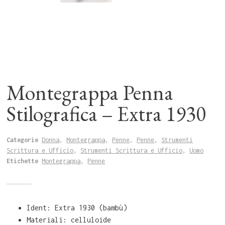
Montegrappa Penna
Stilografica – Extra 1930
Categorie
Donna
,
Montegrappa
,
Penne
,
Penne
,
Strumenti
Scrittura e Ufficio
,
Strumenti Scrittura e Ufficio
,
Uomo
Etichette
Montegrappa
,
Penne
Ident: Extra 1930 (bambù)
Materiali: celluloide