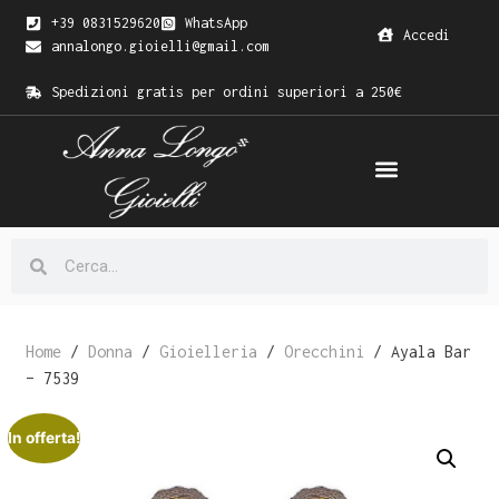
+39 0831529620
WhatsApp
Accedi
annalongo.gioielli@gmail.com
Spedizioni gratis per ordini superiori a 250€
Home
/
Donna
/
Gioielleria
/
Orecchini
/ Ayala Bar
– 7539
In offerta!