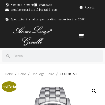
+39 0831529620
WhatsApp
Accedi
annalongo.gioielli@gmail.com
Spedizioni gratis per ordini superiori a 250€
Home
/
Uomo
/
Orologi Uomo
/ CA4630-53E
In offerta!