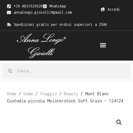
+39 0831529620
WhatsApp
Accedi
annalongo.gioielli@gmail.com
Spedizioni gratis per ordini superiori a 250€
Home
/
Uomo
/
Viaggio
/
Beauty
/ Mont Blanc
Custodia piccola Meisterstück Soft Grain – 124124