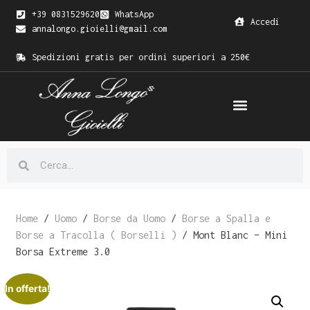
+39 0831529620
WhatsApp
Accedi
annalongo.gioielli@gmail.com
Spedizioni gratis per ordini superiori a 250€
Home
/
Uomo
/
Borse da Uomo
/
Borse a Spalla e
Borse a Tracolla ( Borselli )
/ Mont Blanc – Mini
Borsa Extreme 3.0
In offerta!