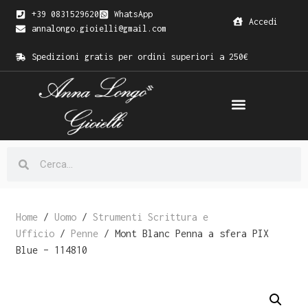
+39 0831529620
WhatsApp
Accedi
annalongo.gioielli@gmail.com
Spedizioni gratis per ordini superiori a 250€
Home
/
Uomo
/
Strumenti Scrittura e
Ufficio
/
Penne
/ Mont Blanc Penna a sfera PIX
Blue – 114810