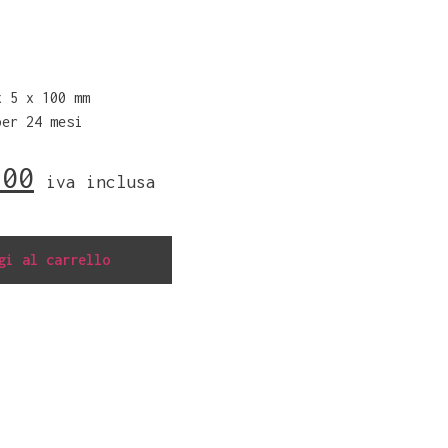
 x
5 x
100
mm
per 24 mesi
,00
iva inclusa
gi al carrello