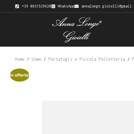
+39 0831529620
WhatsApp
annalongo.gioielli@gmail.
Home
/
Uomo
/
Portafogli e Piccola Pelletteria
/
In offerta!