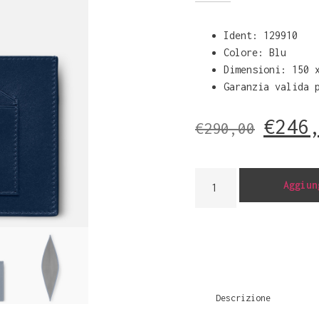
Ident: 129910
Colore: Blu
Dimensioni:
150
Garanzia valida 
€
246
€
290,00
Aggiun
Descrizione