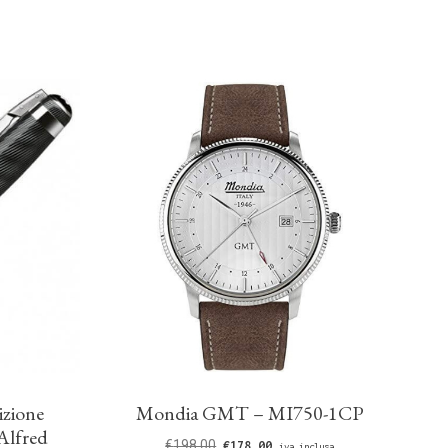
izione
Mondia GMT – MI750-1CP
Alfred
€
198,00
€
178,00
iva inclusa