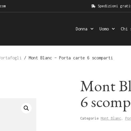
com
Spedizioni grati
Donna
Uomo
Chi 
Portafogli
/ Mont Blanc – Porta carte 6 scomparti
Mont Bla
6 scomp
Categorie
Mont Blanc
,
Po