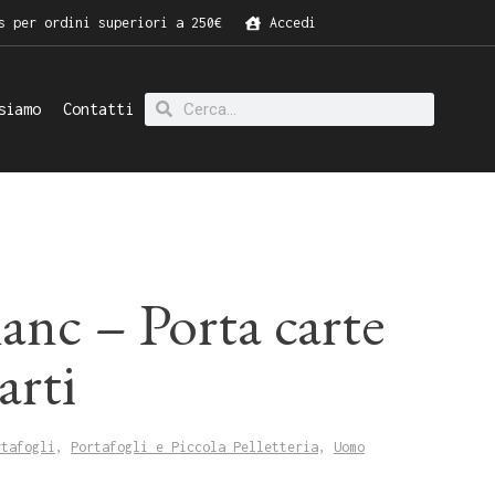
s per ordini superiori a 250€
Accedi
siamo
Contatti
nc – Porta carte
arti
rtafogli
,
Portafogli e Piccola Pelletteria
,
Uomo