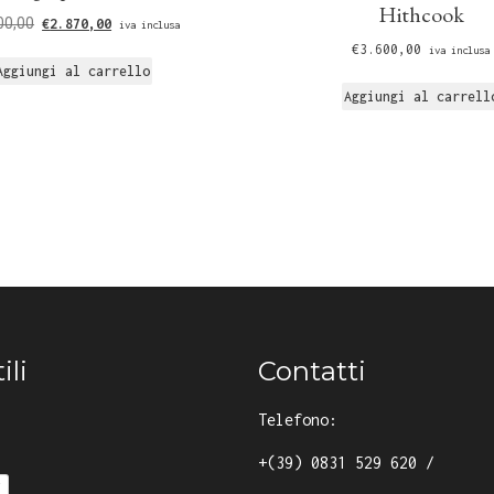
Hithcook
00,00
€
2.870,00
iva inclusa
€
3.600,00
iva inclusa
Aggiungi al carrello
Aggiungi al carrell
ili
Contatti
Telefono:
+(39) 0831 529 620
/
y