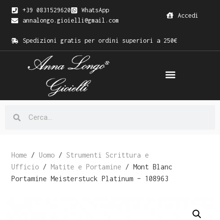
+39 0831529620
WhatsApp
Accedi
annalongo.gioielli@gmail.com
Spedizioni gratis per ordini superiori a 250€
Home
/
Uomo
/
Strumenti Scrittura e
Ufficio
/
Matite e Portamine
/ Mont Blanc
Portamine Meisterstuck Platinum – 108963