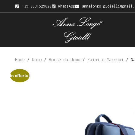
+39 0831529620
WhatsApp
annalongo.gioielli@gmail.
Home
/
Uomo
/
Borse da Uomo
/
Zaini e Marsupi
/ Na
In offerta!