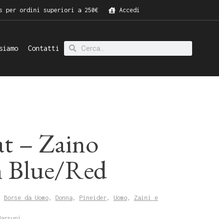
s per ordini superiori a 250€
Accedi
siamo
Contatti
at – Zaino
 Blue/Red
,
Borse da Uomo
,
Donna
,
Pineider
,
Uomo
,
Zaini e
Marsupi