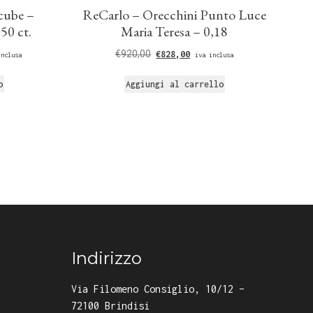
cube –
ReCarlo – Orecchini Punto Luce
50 ct.
Maria Teresa – 0,18
€
920,00
€
828,00
inclusa
iva inclusa
o
Aggiungi al carrello
Indirizzo
Via Filomeno Consiglio, 10/12 –
72100 Brindisi