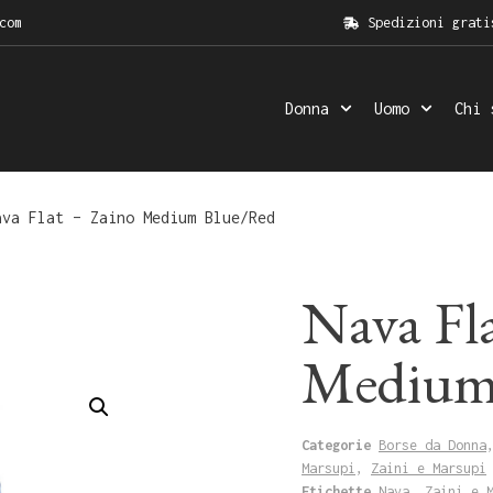
com
Spedizioni grati
Donna
Uomo
Chi 
va Flat – Zaino Medium Blue/Red
Nava Fl
Medium
Categorie
Borse da Donna
Marsupi
,
Zaini e Marsupi
Etichette
Nava
,
Zaini e 