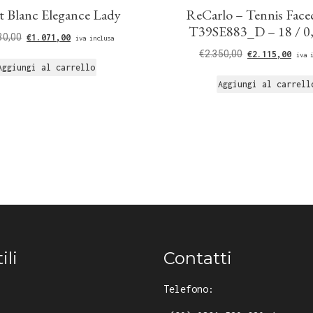
 Blanc Elegance Lady
ReCarlo – Tennis Face
T39SE883_D – 18 / 0,
30,00
€
1.071,00
iva inclusa
€
2.350,00
€
2.115,00
iva 
Aggiungi al carrello
Aggiungi al carrell
ili
Contatti
Telefono: