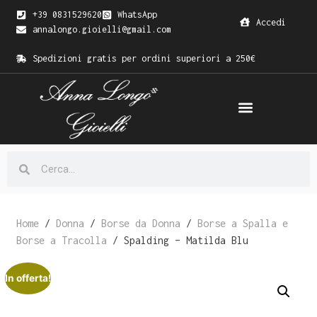
+39 0831529620
WhatsApp
Accedi
annalongo.gioielli@gmail.com
Spedizioni gratis per ordini superiori a 250€
Home
/
Donna
/
Borse da Donna
/
Borse a Spalla e
Borse a Tracolla
/ Spalding – Matilda Blu
In offerta!