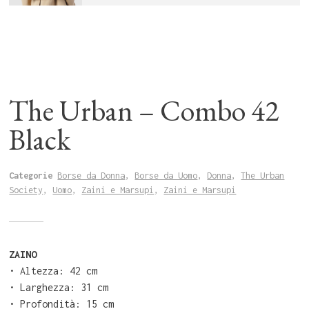
The Urban – Combo 42
Black
Categorie
Borse da Donna
,
Borse da Uomo
,
Donna
,
The Urban
Society
,
Uomo
,
Zaini e Marsupi
,
Zaini e Marsupi
ZAINO
•⁠ ⁠Altezza: 42 cm
•⁠ ⁠Larghezza: 31 cm
•⁠ ⁠Profondità: 15 cm