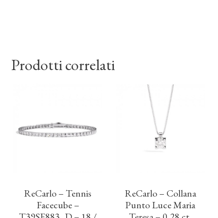
Prodotti correlati
ReCarlo – Tennis
ReCarlo – Collana
Facecube –
Punto Luce Maria
T39SE883_D – 18 /
Teresa – 0,28 ct.