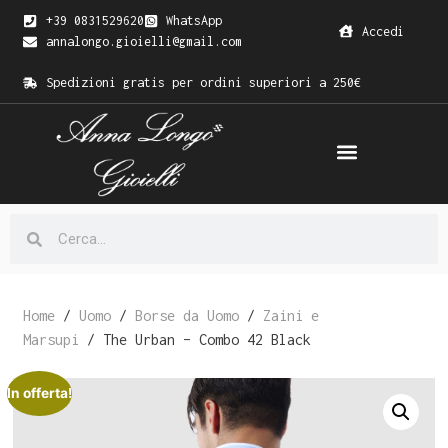
+39 0831529620
WhatsApp
Accedi
annalongo.gioielli@gmail.com
Spedizioni gratis per ordini superiori a 250€
Home
/
Uomo
/
Borse da Uomo
/
Zaini e
Marsupi
/ The Urban – Combo 42 Black
In offerta!