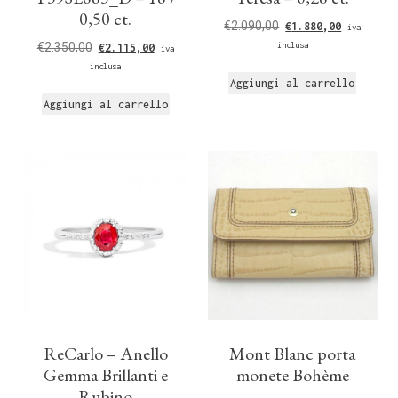
0,50 ct.
€
2.090,00
€
1.880,00
iva
€
2.350,00
inclusa
€
2.115,00
iva
inclusa
Aggiungi al carrello
Aggiungi al carrello
ReCarlo – Anello
Mont Blanc porta
Gemma Brillanti e
monete Bohème
Rubino