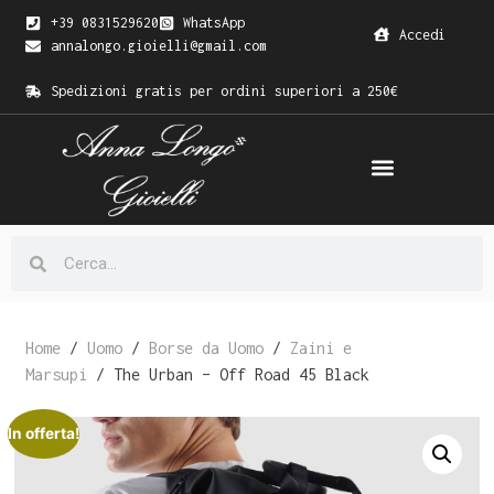
+39 0831529620
WhatsApp
Accedi
annalongo.gioielli@gmail.com
Spedizioni gratis per ordini superiori a 250€
Home
/
Uomo
/
Borse da Uomo
/
Zaini e
Marsupi
/ The Urban – Off Road 45 Black
In offerta!