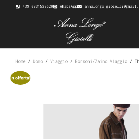
+39 0831529620
WhatsApp
annalongo.gioielli@gmail.
Home
/
Uomo
/
Viaggio
/
Borsoni/Zaino Viaggio
/ Th
In offerta!