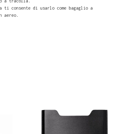
o a tracolla.
a ti consente di usarlo come bagaglio a
n aereo.