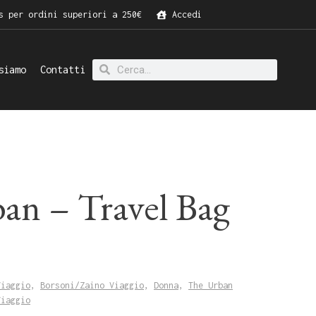
s per ordini superiori a 250€
Accedi
siamo
Contatti
an – Travel Bag
Viaggio
,
Borsoni/Zaino Viaggio
,
Donna
,
The Urban
Viaggio