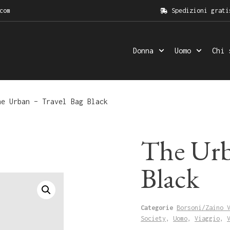
com
Spedizioni grati
Donna
Uomo
Chi 
e Urban – Travel Bag Black
The Urb
Black
Categorie
Borsoni/Zaino 
Society
,
Uomo
,
Viaggio
,