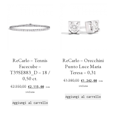
ReCarlo – Tennis
ReCarlo – Orecchini
Facecube –
Punto Luce Maria
T39SE883_D – 18 /
Teresa – 0,31
0,50 ct.
€
1.380,00
€
1.242,00
iva
€
2.350,00
inclusa
€
2.115,00
iva
inclusa
Aggiungi al carrello
Aggiungi al carrello