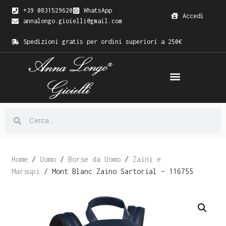
+39 0831529620
WhatsApp
Accedi
annalongo.gioielli@gmail.com
Spedizioni gratis per ordini superiori a 250€
Home
/
Uomo
/
Borse da Uomo
/
Zaini e
Marsupi
/ Mont Blanc Zaino Sartorial – 116755