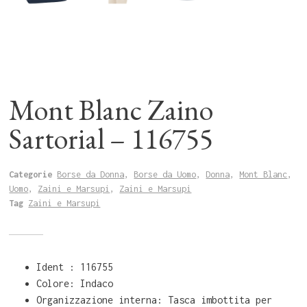
Mont Blanc Zaino
Sartorial – 116755
Categorie
Borse da Donna
,
Borse da Uomo
,
Donna
,
Mont Blanc
,
Uomo
,
Zaini e Marsupi
,
Zaini e Marsupi
Tag
Zaini e Marsupi
Ident : 116755
Colore: Indaco
Organizzazione interna: Tasca imbottita per