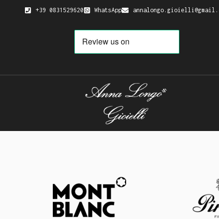
+39 0831529620
WhatsApp
annalongo.gioielli@gmail.