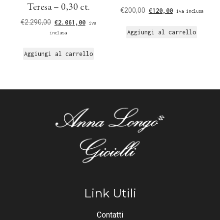
Teresa – 0,30 ct.
€
200,00
€
120,00
iva inclusa
€
2.290,00
€
2.061,00
iva
Aggiungi al carrello
inclusa
Aggiungi al carrello
Link Utili
Contatti