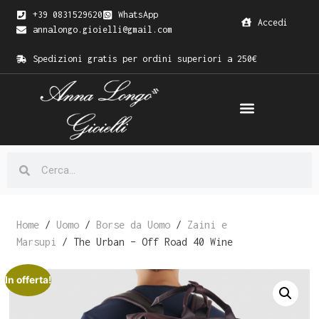
+39 0831529620
WhatsApp
Accedi
annalongo.gioielli@gmail.com
Spedizioni gratis per ordini superiori a 250€
Home
/
Uomo
/
Borse da Uomo
/
Zaini e
Marsupi
/ The Urban – Off Road 40 Wine
In offerta!