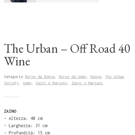
The Urban – Off Road 40
Wine
Categorie
Borse da Donna
,
Borse da Uomo
,
Donna
,
The Urban
Society
,
Uomo
,
Zaini e Marsupi
,
Zaini e Marsupi
ZAINO
⁠•⁠ ⁠Altezza: 40 cm
•⁠ ⁠Larghezza: 31 cm
•⁠ ⁠Profondità: 15 cm